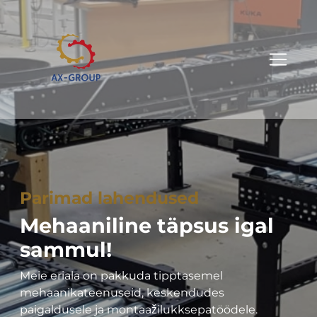
Parimad lahendused
Mehaaniline täpsus igal
sammul!
Meie eriala on pakkuda tipptasemel
mehaanikateenuseid, keskendudes
paigaldusele ja montaažilukksepatöödele.