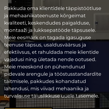
Pakkuda oma klientidele täppistöötluse
ja mehaanikateenuste kõrgeimat
kvaliteeti, keskendudes paigalduse,
montaaži ja lukksepatööde täpsusele.
Meie eesmärk on tagada igasuguse
teenuse täpsus, usaldusväärsus ja
efektiivsus, et rahuldada meie klientide
vajadusi ning ületada nende ootused.
Meie meeskond on pühendunud
pidevale arengule ja tööstusstandardite
täitmisele, pakkudes kohandatud
lahendusi, mis viivad mehaanika ja
turvalisuse täiuslikkuse uuele tasemele.