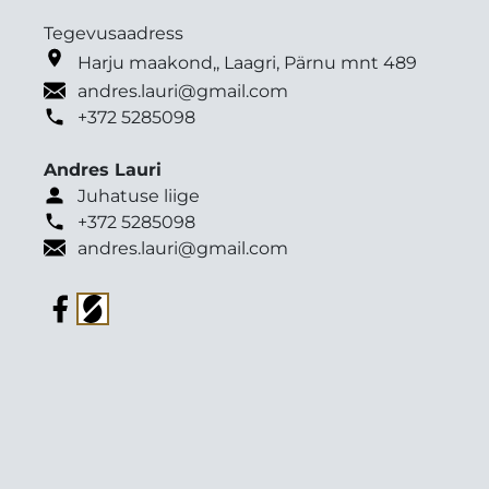
Tegevusaadress
Harju maakond,, Laagri, Pärnu mnt 489
andres.lauri@gmail.com
+372 5285098
Andres Lauri
Juhatuse liige
+372 5285098
andres.lauri@gmail.com