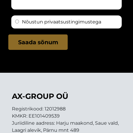
n
a
r
n
u
a
e
n
t
d
s
a
a
Nõustun
privaatsustingimustega
r
s
n
o
e
*
i
m
s
m
a
Saada sõnum
s
i
s
a
*
õ
a
n
d
u
r
m
e
s
s
i
AX-GROUP OÜ
s
i
a
Registrikood:
12012988
*
KMKR:
EE101409539
Juriidiline aadress: Harju maakond, Saue vald,
Laagri alevik, Pärnu mnt 489