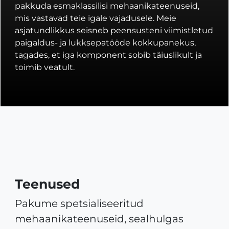
pakkuda esmaklassilisi mehaanikateenuseid,
mis vastavad teie igale vajadusele. Meie
asjatundlikkus seisneb peensusteni viimistletud
paigaldus- ja lukksepatööde kokkupanekus,
tagades, et iga komponent sobib täiuslikult ja
toimib veatult.
Teenused
Pakume spetsialiseeritud
mehaanikateenuseid, sealhulgas