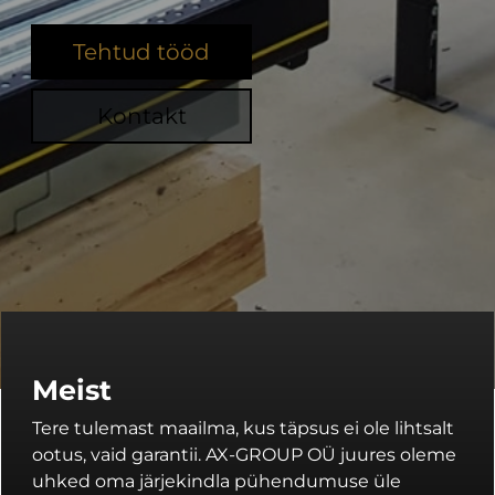
Tehtud tööd
Kontakt
Meist
Tere tulemast maailma, kus täpsus ei ole lihtsalt
ootus, vaid garantii. AX-GROUP OÜ juures oleme
uhked oma järjekindla pühendumuse üle