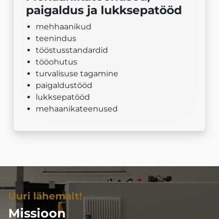
paigaldus ja lukksepatööd
mehhaanikud
teenindus
tööstusstandardid
tööohutus
turvalisuse tagamine
paigaldustööd
lukksepatööd
mehaanikateenused
Uuri lähemalt!
Missioon