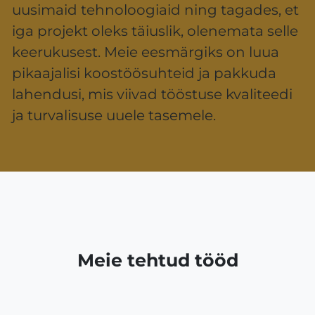
uusimaid tehnoloogiaid ning tagades, et
iga projekt oleks täiuslik, olenemata selle
keerukusest. Meie eesmärgiks on luua
pikaajalisi koostöösuhteid ja pakkuda
lahendusi, mis viivad tööstuse kvaliteedi
ja turvalisuse uuele tasemele.
Meie tehtud tööd