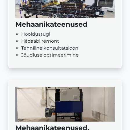
Mehaanikateenused
Hooldustugi
Hädaabi remont
Tehniline konsultatsioon
Jõudluse optimeerimine
Mehaanikateenused,